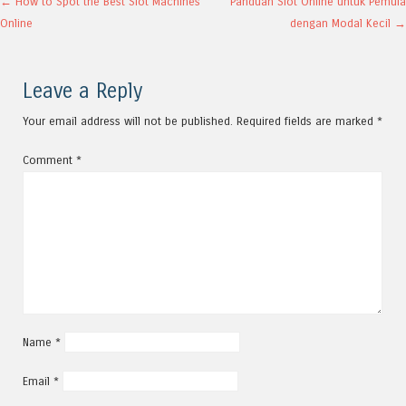
Post navigation
←
How to Spot the Best Slot Machines
Panduan Slot Online untuk Pemula
Online
dengan Modal Kecil
→
Leave a Reply
Your email address will not be published.
Required fields are marked
*
Comment
*
Name
*
Email
*