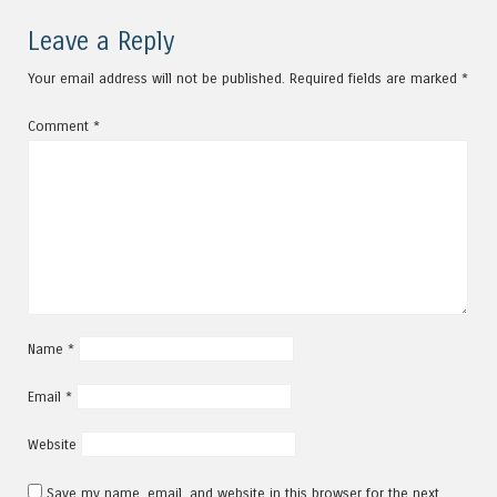
Leave a Reply
Your email address will not be published.
Required fields are marked
*
Comment
*
Name
*
Email
*
Website
Save my name, email, and website in this browser for the next