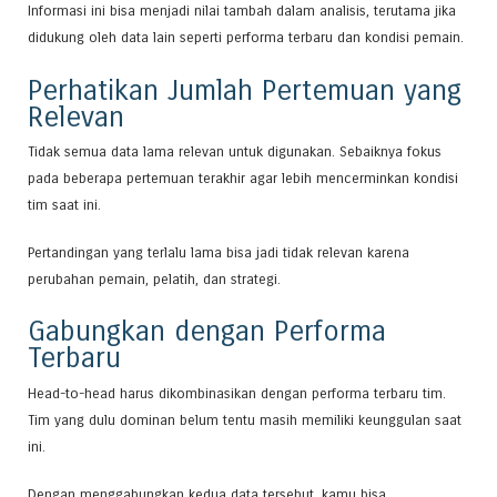
Informasi ini bisa menjadi nilai tambah dalam analisis, terutama jika
didukung oleh data lain seperti performa terbaru dan kondisi pemain.
Perhatikan Jumlah Pertemuan yang
Relevan
Tidak semua data lama relevan untuk digunakan. Sebaiknya fokus
pada beberapa pertemuan terakhir agar lebih mencerminkan kondisi
tim saat ini.
Pertandingan yang terlalu lama bisa jadi tidak relevan karena
perubahan pemain, pelatih, dan strategi.
Gabungkan dengan Performa
Terbaru
Head-to-head harus dikombinasikan dengan performa terbaru tim.
Tim yang dulu dominan belum tentu masih memiliki keunggulan saat
ini.
Dengan menggabungkan kedua data tersebut, kamu bisa