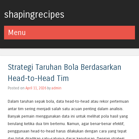
shapingrecipes
Menu
Skip to content
Strategi Taruhan Bola Berdasarkan
Head-to-Head Tim
Posted on
April 11, 2026
by
admin
Dalam taruhan sepak bola, data head-to-head atau rekor pertemuan
antar tim sering menjadi salah satu acuan penting dalam analisis.
Banyak pemain menggunakan data ini untuk melihat pola hasil yang
berulang ketika dua tim bertemu. Namun, agar benar-benar efektif,
penggunaan head-to-head harus dilakukan dengan cara yang tepat
dan tidak dijadikan satu-satunya dasar keputusan. Dengan strategi