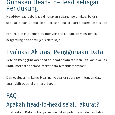
Gunakan Head-to-Head sebagai
Pendukung
Head-to-head sebaiknya digunakan sebagai pelengkap, bukan
sebagai acuan utama. Tetap lakukan analisis dari berbagai aspek lain.
Pendekatan ini membantu menghindari keputusan yang terlalu
bergantung pada satu jenis data saja.
Evaluasi Akurasi Penggunaan Data
Setelah menggunakan head-to-head dalam taruhan, lakukan evaluasi
untuk melihat seberapa efektif data tersebut membantu.
Dari evaluasi ini, kamu bisa menyesuaikan cara penggunaan data
agar lebih optimal di masa depan.
FAQ
Apakah head-to-head selalu akurat?
Tidak selalu. Data ini hanya menunjukkan pola masa lalu dan tidak