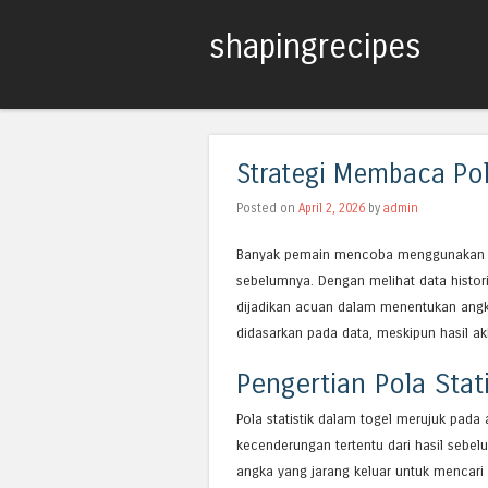
shapingrecipes
Strategi Membaca Pol
Posted on
April 2, 2026
by
admin
Banyak pemain mencoba menggunakan pen
sebelumnya. Dengan melihat data histo
dijadikan acuan dalam menentukan angka 
didasarkan pada data, meskipun hasil akh
Pengertian Pola Stat
Pola statistik dalam togel merujuk pada 
kecenderungan tertentu dari hasil seb
angka yang jarang keluar untuk mencari