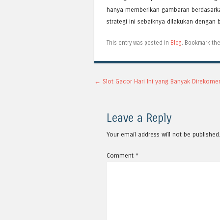
hanya memberikan gambaran berdasarkan
strategi ini sebaiknya dilakukan dengan 
This entry was posted in
Blog
. Bookmark th
Post navigation
←
Slot Gacor Hari Ini yang Banyak Direkome
Leave a Reply
Your email address will not be published
Comment
*