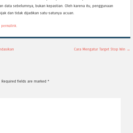
 data sebelumnya, bukan kepastian. Oleh karena itu, penggunaan
bijak dan tidak dijadikan satu-satunya acuan.
e
permalink
.
ndasikan
Cara Mengatur Target Stop Win
→
.
Required fields are marked
*