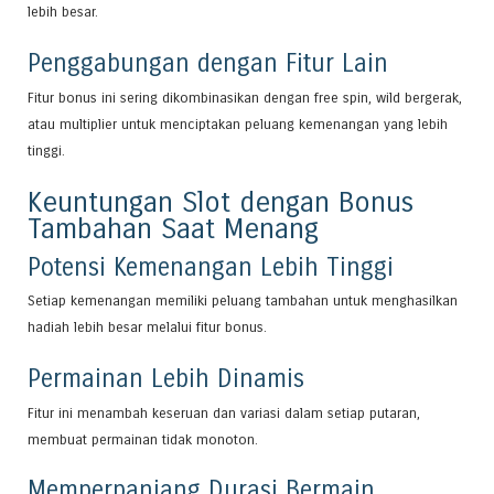
lebih besar.
Penggabungan dengan Fitur Lain
Fitur bonus ini sering dikombinasikan dengan free spin, wild bergerak,
atau multiplier untuk menciptakan peluang kemenangan yang lebih
tinggi.
Keuntungan Slot dengan Bonus
Tambahan Saat Menang
Potensi Kemenangan Lebih Tinggi
Setiap kemenangan memiliki peluang tambahan untuk menghasilkan
hadiah lebih besar melalui fitur bonus.
Permainan Lebih Dinamis
Fitur ini menambah keseruan dan variasi dalam setiap putaran,
membuat permainan tidak monoton.
Memperpanjang Durasi Bermain