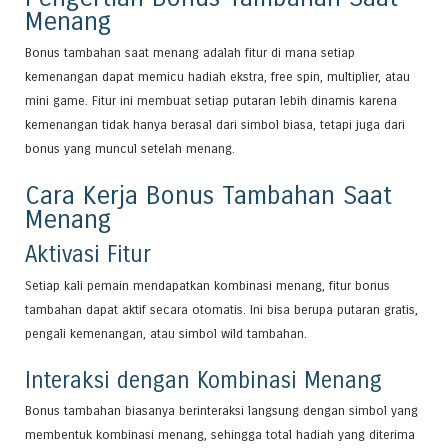
Menang
Bonus tambahan saat menang adalah fitur di mana setiap
kemenangan dapat memicu hadiah ekstra, free spin, multiplier, atau
mini game. Fitur ini membuat setiap putaran lebih dinamis karena
kemenangan tidak hanya berasal dari simbol biasa, tetapi juga dari
bonus yang muncul setelah menang.
Cara Kerja Bonus Tambahan Saat
Menang
Aktivasi Fitur
Setiap kali pemain mendapatkan kombinasi menang, fitur bonus
tambahan dapat aktif secara otomatis. Ini bisa berupa putaran gratis,
pengali kemenangan, atau simbol wild tambahan.
Interaksi dengan Kombinasi Menang
Bonus tambahan biasanya berinteraksi langsung dengan simbol yang
membentuk kombinasi menang, sehingga total hadiah yang diterima