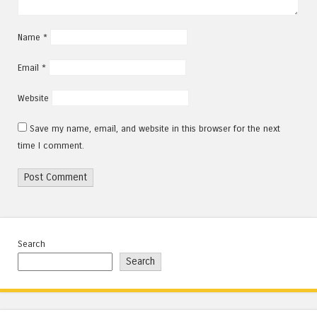
Name
*
Email
*
Website
Save my name, email, and website in this browser for the next
time I comment.
Search
Search